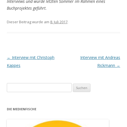
Interviews und wurde letzten Sommer im Rahmen eines
Buchprojektes geführt.
Dieser Beitrag wurde am
8. Juli 2017
.
Artikel-Navigation
←
Interview mit Christoph
Interview mit Andreas
Kappes
Rickmann
→
Suche nach:
DIE MEDIENFISCHE